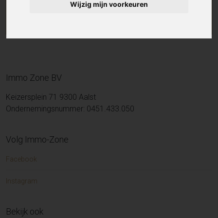
Wijzig mijn voorkeuren
Immo Zone BV
Keizersplein 71 9300 Aalst
Ondernemingsnummer: 0451.433.050
Volg Immo-Zone
Facebook
Instagram
Bekijk ook