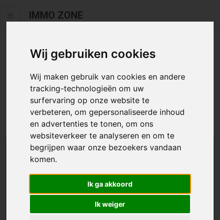
IMMO ZONE
Wij gebruiken cookies
Helaas staat dit zoekertje niet
meer online.
Wij maken gebruik van cookies en andere
tracking-technologieën om uw
Neem zeker een kijkje in ons
aanbod te koop
of
aanbod te
surfervaring op onze website te
huur
.
verbeteren, om gepersonaliseerde inhoud
en advertenties te tonen, om ons
websiteverkeer te analyseren en om te
begrijpen waar onze bezoekers vandaan
We helpen u graag zoeken
komen.
Maak hier een zoekprofiel aan en we houden u op
Ik ga akkoord
de hoogte van passend aanbod.
Ik weiger
Uw zoekcriteria