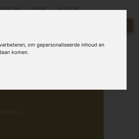
OVER ONS
CONTACT
VACATURE
GRATIS WAARDEBEPALING?
KLIK HIER
r online.
 verbeteren, om gepersonaliseerde inhoud en
ndaan komen.
d aanbod.