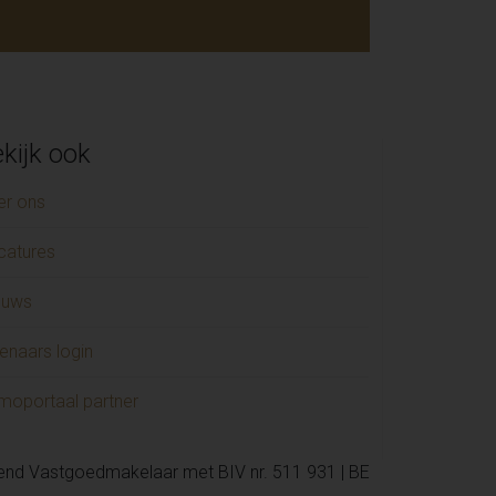
kijk ook
er ons
catures
euws
enaars login
moportaal partner
kend Vastgoedmakelaar met BIV nr. 511 931 | BE