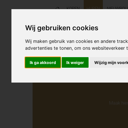
KOPEN
HUREN
NIEUWBO
Wij gebruiken cookies
Helaas s
Wij maken gebruik van cookies en andere trac
advertenties te tonen, om ons websiteverkeer
Ik ga akkoord
Ik weiger
Wijzig mijn voor
Maak hie