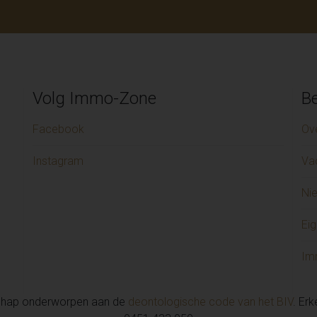
Volg Immo-Zone
Be
Facebook
Ov
Instagram
Va
Ni
Eig
Im
chap onderworpen aan de
deontologische code van het BIV
. Er