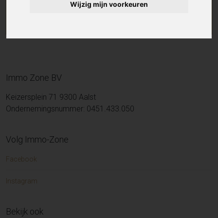
Wijzig mijn voorkeuren
Immo Zone BV
Keizersplein 71 9300 Aalst
Ondernemingsnummer: 0451.433.050
Volg Immo-Zone
Facebook
Instagram
Bekijk ook