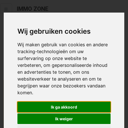
IMMO ZONE
Wij gebruiken cookies
Helaas staat dit zoekertje niet
meer online.
Wij maken gebruik van cookies en andere
tracking-technologieën om uw
Neem zeker een kijkje in ons
aanbod te koop
of
aanbod te
surfervaring op onze website te
huur
.
verbeteren, om gepersonaliseerde inhoud
en advertenties te tonen, om ons
websiteverkeer te analyseren en om te
begrijpen waar onze bezoekers vandaan
We helpen u graag zoeken
komen.
Maak hier een zoekprofiel aan en we houden u op
Ik ga akkoord
de hoogte van passend aanbod.
Ik weiger
Uw zoekcriteria