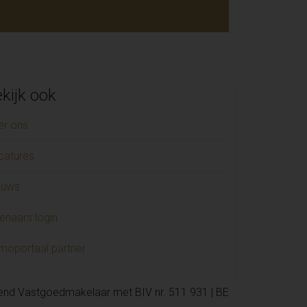
kijk ook
er ons
catures
euws
enaars login
moportaal partner
kend Vastgoedmakelaar met BIV nr. 511 931 | BE