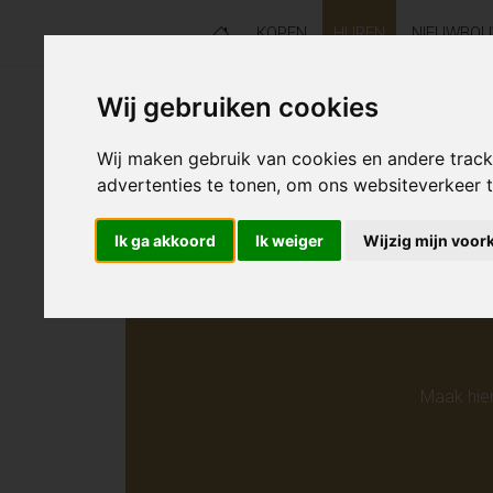
KOPEN
HUREN
NIEUWBO
Wij gebruiken cookies
Helaas s
Wij maken gebruik van cookies en andere trac
advertenties te tonen, om ons websiteverkeer
Ik ga akkoord
Ik weiger
Wijzig mijn voor
Maak hie