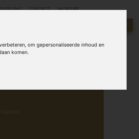
OVER ONS
CONTACT
VACATURE
GRATIS WAARDEBEPALING?
KLIK HIER
r online.
 verbeteren, om gepersonaliseerde inhoud en
ndaan komen.
d aanbod.