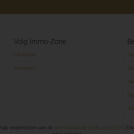
Volg Immo-Zone
Be
Facebook
Ov
Instagram
Va
Ni
Eig
Im
chap onderworpen aan de
deontologische code van het BIV
. Er