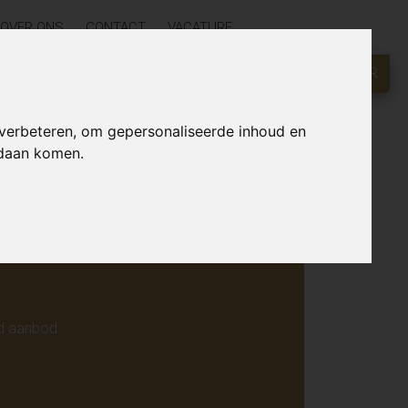
OVER ONS
CONTACT
VACATURE
GRATIS WAARDEBEPALING?
KLIK HIER
r online.
 verbeteren, om gepersonaliseerde inhoud en
ndaan komen.
d aanbod.