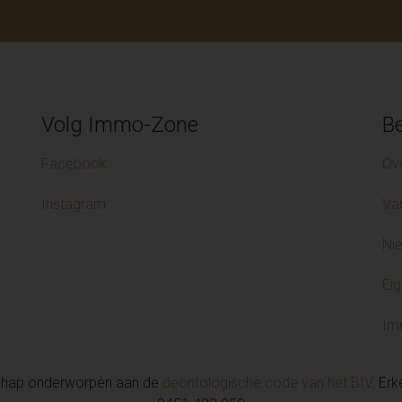
Volg Immo-Zone
Be
Facebook
Ov
Instagram
Va
Ni
Eig
Im
chap onderworpen aan de
deontologische code van het BIV
. Er