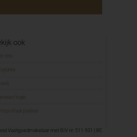
kijk ook
er ons
catures
euws
enaars login
moportaal partner
kend Vastgoedmakelaar met BIV nr. 511 931 | BE