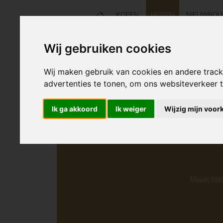
KOPEN
HUREN
NIEUWBO
Wij gebruiken cookies
Helaas s
Wij maken gebruik van cookies en andere trac
advertenties te tonen, om ons websiteverkeer
Ik ga akkoord
Ik weiger
Wijzig mijn voor
Maak hie