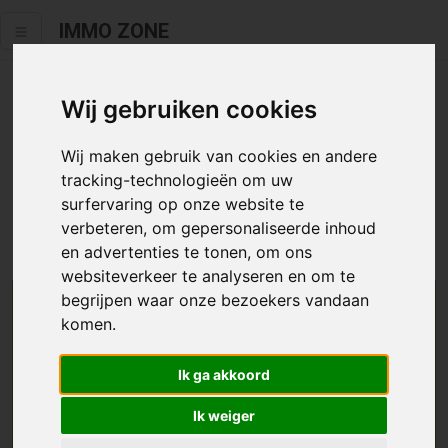
IMMO ZONE
Wij gebruiken cookies
Helaas staat dit zoekertje niet
meer online.
Wij maken gebruik van cookies en andere
tracking-technologieën om uw
Neem zeker een kijkje in ons
aanbod te koop
of
aanbod te
surfervaring op onze website te
huur
.
verbeteren, om gepersonaliseerde inhoud
en advertenties te tonen, om ons
websiteverkeer te analyseren en om te
begrijpen waar onze bezoekers vandaan
We helpen u graag zoeken
komen.
Maak hier een zoekprofiel aan en we houden u op
Ik ga akkoord
de hoogte van passend aanbod.
Ik weiger
Uw zoekcriteria