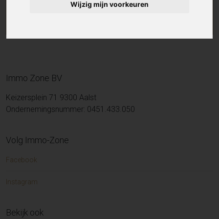
Wijzig mijn voorkeuren
Immo Zone BV
Keizersplein 71 9300 Aalst
Ondernemingsnummer: 0451.433.050
Volg Immo-Zone
Facebook
Instagram
Bekijk ook