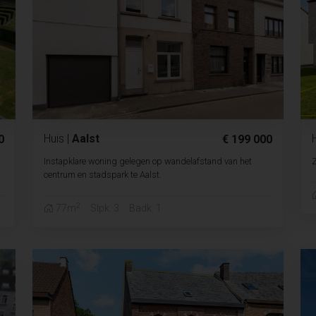
Huis
|
Aalst
0
€ 199 000
Instapklare woning gelegen op wandelafstand van het
Z
centrum en stadspark te Aalst.
2
77m
Slpk. 3
Badk. 1