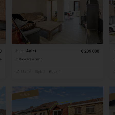
Huis
|
Aalst
0
€ 239 000
le
Instapklare woning
E
2
119m
Slpk. 2
Badk. 1
NIEUW