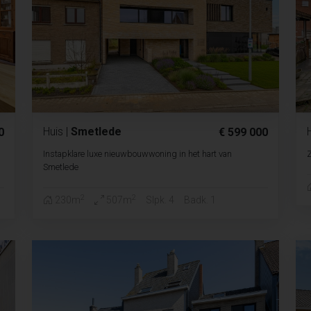
Huis
|
Smetlede
0
€ 599 000
Instapklare luxe nieuwbouwwoning in het hart van
Z
Smetlede
2
2
230m
507m
Slpk. 4
Badk. 1