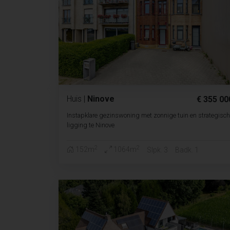
Huis
|
Ninove
€ 355 00
Instapklare gezinswoning met zonnige tuin en strategisch
ligging te Ninove
2
2
152m
1064m
Slpk. 3
Badk. 1