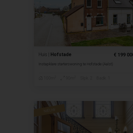
Huis
|
Hofstade
€ 199 00
Instapklare starterswoning te Hofstade (Aalst)
2
2
100m
90m
Slpk. 2
Badk. 1
NIEUW