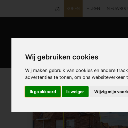
KOPEN
HUREN
NIEUWBO
Wij gebruiken cookies
Wij maken gebruik van cookies en andere trac
advertenties te tonen, om ons websiteverkeer
121 resultaten waarvan 1 in Gentbr
Ik ga akkoord
Ik weiger
Wijzig mijn voor
ONDER OPTIE