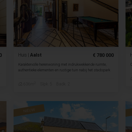
Huis
|
Aalst
0
€ 780 000
g
Karaktervolle herenwoning met indrukwekkende ruimte,
authentieke elementen en rustige tuin nabij het stadspark
2
636m
Slpk. 5
Badk. 2
NIEUW