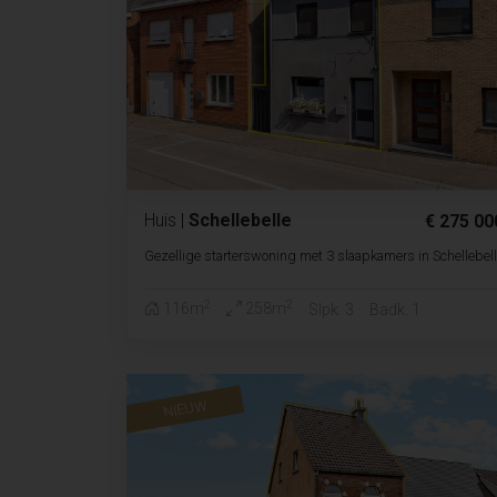
Huis
|
Schellebelle
€ 275 00
Gezellige starterswoning met 3 slaapkamers in Schellebel
2
2
116m
258m
Slpk. 3
Badk. 1
NIEUW