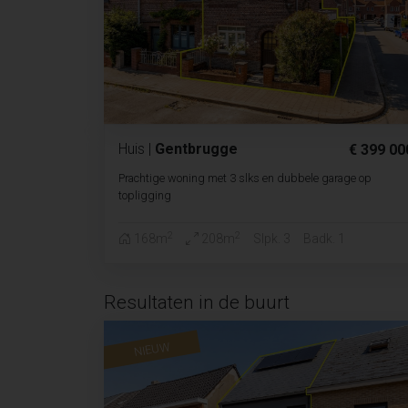
Huis
|
Gentbrugge
€ 399 00
Prachtige woning met 3 slks en dubbele garage op
topligging
2
2
168m
208m
Slpk. 3
Badk. 1
Resultaten in de buurt
NIEUW