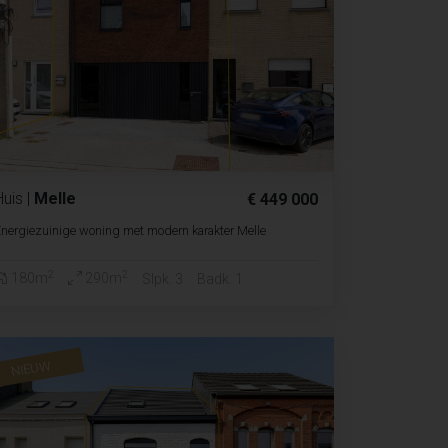
Huis
|
Melle
€ 449 000
nergiezuinige woning met modern karakter Melle
2
2
180m
290m
Slpk. 3
Badk. 1
NIEUW