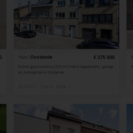
Huis
|
Oostende
0
€ 375 000
Ruime gezinswoning (225 m²) met 6 slaapkamers, garage
R
en zonnige tuin in Oostende
2
225m
Slpk. 6
Badk. 1