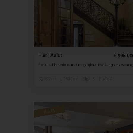
Huis
|
Aalst
€ 995 00
Exclusief herenhuis met mogelijkheid tot kangoeroewonin
2
2
992m
590m
Slpk. 5
Badk. 4
NIEUW