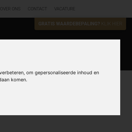
OVER ONS
CONTACT
VACATURE
GRATIS WAARDEBEPALING?
KLIK HIER
Zoek
 verbeteren, om gepersonaliseerde inhoud en
ndaan komen.
Lijst
Kaart
Sorteer