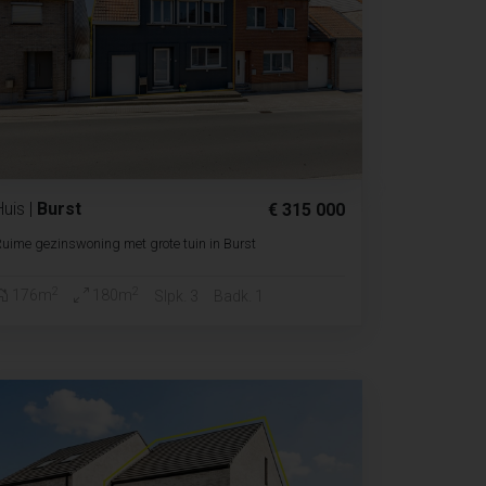
Huis
|
Burst
€ 315 000
uime gezinswoning met grote tuin in Burst
2
2
176m
180m
Slpk. 3
Badk. 1