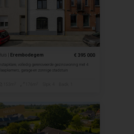
Huis
|
Erembodegem
€ 395 000
nstapklare, volledig gerenoveerde gezinswoning met 4
laapkamers, garage en zonnige stadstuin
2
2
153m
176m
Slpk. 4
Badk. 1
NIEUW