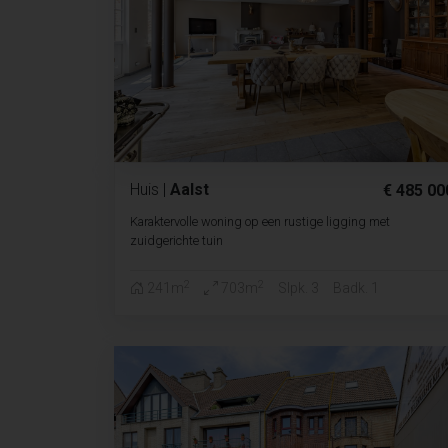
Huis
|
Aalst
€ 485 00
Karaktervolle woning op een rustige ligging met
zuidgerichte tuin
2
2
241m
703m
Slpk. 3
Badk. 1