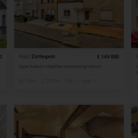
Huis
|
Zottegem
0
€ 149 000
Super leuke en instapklare stadswoning met tuin
I
s
2
2
110m
210m
Slpk. 2
Badk. 1
NIEUW