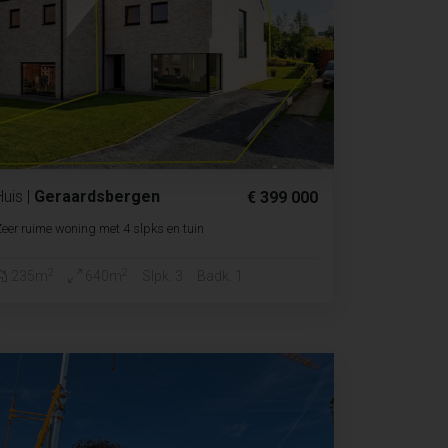
Huis
|
Geraardsbergen
€ 399 000
eer ruime woning met 4 slpks en tuin
2
2
235m
640m
Slpk. 3
Badk. 1