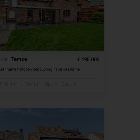
Huis
|
Temse
€ 495 000
eer ruime halfopen bebouwing nabij de Durme
2
2
301m
541m
Slpk. 6
Badk. 2