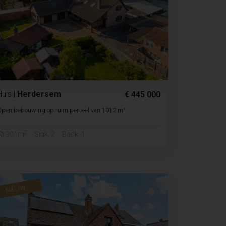
Huis
|
Herdersem
€ 445 000
Open bebouwing op ruim perceel van 1012 m²
2
301m
Slpk. 2
Badk. 1
NIEUW