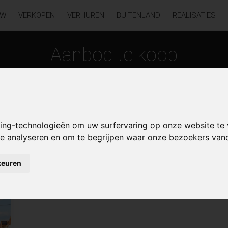
UW
VERKOPEN
VERHUREN
BUITENLAND
REALISATIES
Aanbod te koop
king-technologieën om uw surfervaring op onze website te
 te analyseren en om te begrijpen waar onze bezoekers va
ugge
keuren