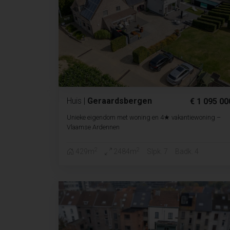
Huis
|
Geraardsbergen
€ 1 095 00
Unieke eigendom met woning en 4★ vakantiewoning –
Vlaamse Ardennen
2
2
429m
2484m
Slpk. 7
Badk. 4