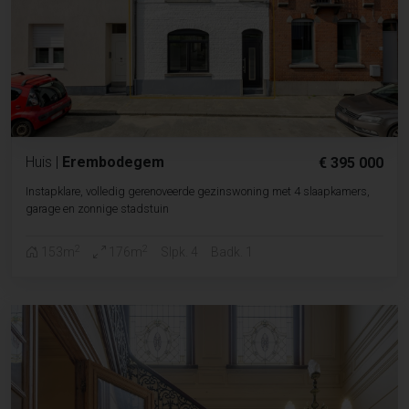
Huis
|
Erembodegem
€ 395 000
Instapklare, volledig gerenoveerde gezinswoning met 4 slaapkamers,
garage en zonnige stadstuin
2
2
153m
176m
Slpk. 4
Badk. 1