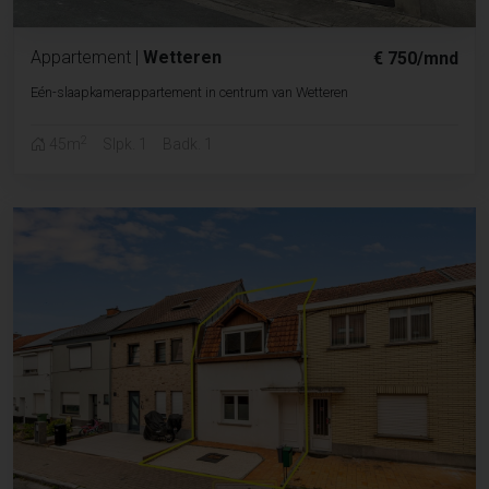
Appartement
|
Wetteren
€ 750/mnd
Eén-slaapkamerappartement in centrum van Wetteren
2
45m
Slpk. 1
Badk. 1