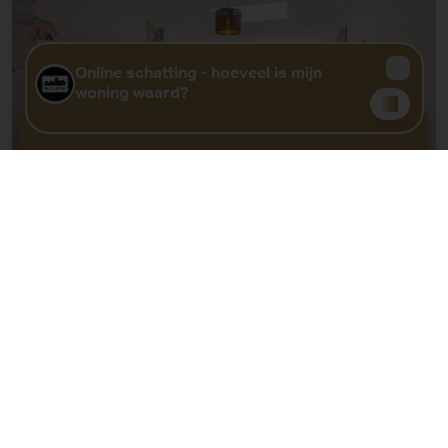
GRATIS WAARDEBEPALING?
KLIK HIER
Huis
|
Wetteren
€ 299 000
Prachtig gerenoveerde woning met 3 slks en tuin
2
2
96m
140m
Slpk. 3
Badk. 1