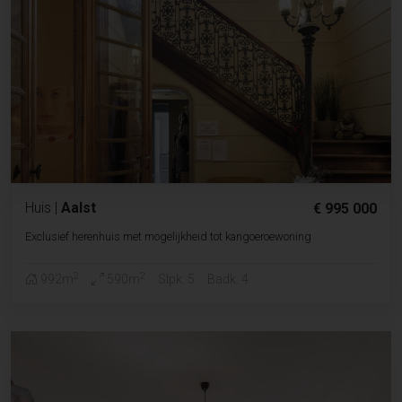
Huis
|
Aalst
€ 995 000
Exclusief herenhuis met mogelijkheid tot kangoeroewoning
2
2
992m
590m
Slpk. 5
Badk. 4