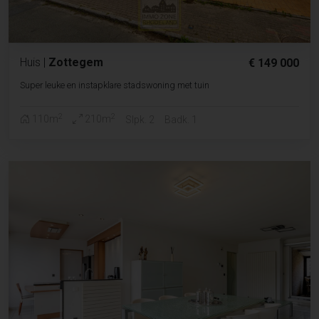
Huis
|
Zottegem
€ 149 000
Super leuke en instapklare stadswoning met tuin
2
2
110m
210m
Slpk. 2
Badk. 1