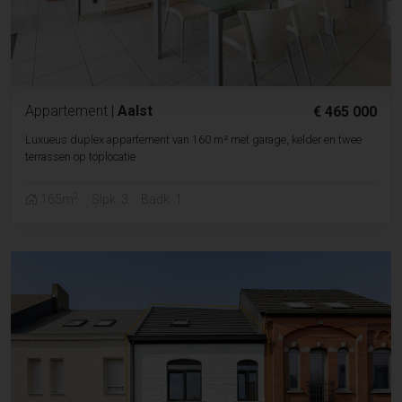
Appartement
|
Aalst
€ 465 000
Luxueus duplex appartement van 160 m² met garage, kelder en twee
terrassen op toplocatie
2
165m
Slpk. 3
Badk. 1