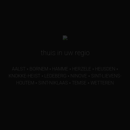
thuis in uw regio
AALST
BORNEM
HAMME
HERZELE
HEUSDEN
●
●
●
●
●
KNOKKE-HEIST
LEDEBERG
NINOVE
SINT-LIEVENS-
●
●
●
HOUTEM
SINT-NIKLAAS
TEMSE
WETTEREN
●
●
●